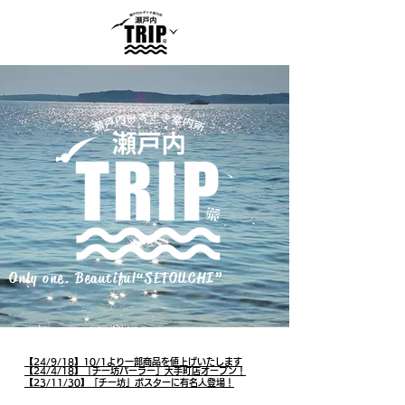
Only one. Beautiful“SETOUCHI”
【24/9/18】10/1より一部商品を値上げいたします
【24/4/18】「チー坊パーラー」大手町店オープン！
【23/11/30】「チー坊」ポスターに有名人登場！