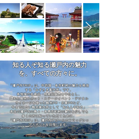
知る人ぞ知る瀬戸内の魅力
を、すべての方々に。
「瀬戸内TRIP」は、中四国・各市町村の魅力を発信
する「みずさき案内所」です。
各地域の名産品・特産品販売を中心とし、
隠れた観光スポット・ステージイベント・デジタル
サイネージを使った観光PR・企業PRなど、
今までにない観光案内所として「知る人ぞ知る」
本当の瀬戸内の島々・各県市町村の魅力を少しでも
多くの方に知っていただくために、
「瀬戸内TRIP」は、瀬戸内アピールのフラッグシッ
プスポットを目指します。