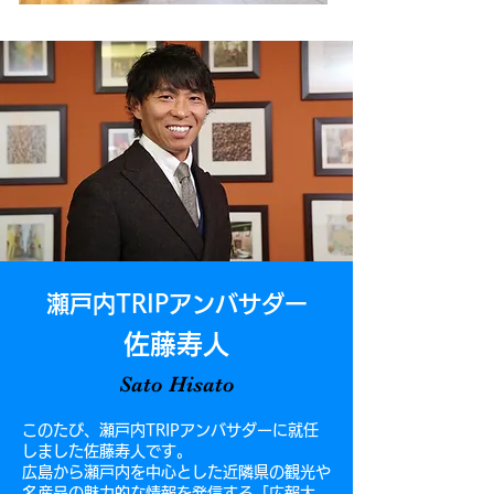
瀬戸内TRIPアンバサダー
佐藤寿人
Sato Hisato
このたび、瀬戸内TRIPアンバサダーに就任
しました
佐藤寿人です。
広島から瀬戸内を中心とした近隣県の観光や
名産品の魅力的な情報を発信する「広報大